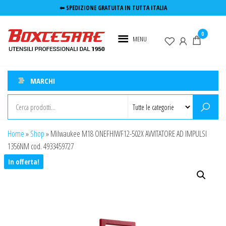
Salta
⬅︎ SPEDIZIONE GRATUITA IN TUTTA ITALIA
e
Boxcesare.it
Utensili e
vai
0
elettroutensili
MENU
Utensileria
al
professionali
contenuto
Roma
MARCHI
Home
»
Shop
»
Milwaukee M18 ONEFHIWF12-502X AVVITATORE AD IMPULSI
1356NM cod. 4933459727
In offerta!