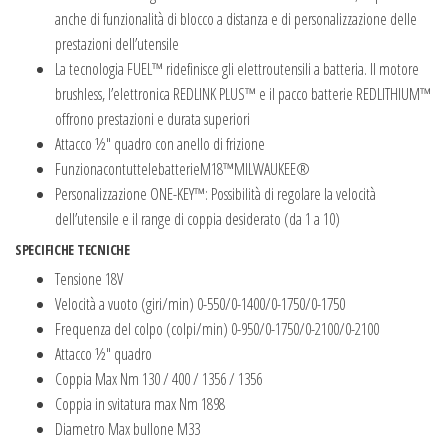
anche di funzionalità di blocco a distanza e di personalizzazione delle
prestazioni dell’utensile
La tecnologia FUEL™ ridefinisce gli elettroutensili a batteria. Il motore
brushless, l’elettronica REDLINK PLUS™ e il pacco batterie REDLITHIUM™
offrono prestazioni e durata superiori
Attacco ½″ quadro con anello di frizione
FunzionacontuttelebatterieM18™MILWAUKEE®
Personalizzazione ONE-KEY™: Possibilità di regolare la velocità
dell’utensile e il range di coppia desiderato (da 1 a 10)
SPECIFICHE TECNICHE
Tensione 18V
Velocità a vuoto (giri/min) 0-550/0-1400/0-1750/0-1750
Frequenza del colpo (colpi/min) 0-950/0-1750/0-2100/0-2100
Attacco ½″ quadro
Coppia Max Nm 130 / 400 / 1356 / 1356
Coppia in svitatura max Nm 1898
Diametro Max bullone M33