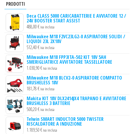
categoria
PRODOTTI
Deca CLASS 5000 CARICABATTERIE E AVVIATORE 12 /
24V BOOSTER START ASSIST
488,00
€
iva inclusa
Milwaukee M18 F2VC23LG2-0 ASPIRATORE SOLIDI /
LIQUIDI 23L 2X18V
512,40
€
iva inclusa
Milwaukee M18 FPP3ITA-502 KIT 18V 5AH
SMERIGLIATRICE AVVITATORE TASSELLATORE
1.030,90
€
iva inclusa
Milwaukee M18 BLCV2-0 ASPIRATORE COMPATTO
BRUSHELESS 18V
181,78
€
iva inclusa
Makita KIT 18V DLX2414JX4 TRAPANO E AVVITATORE
BRUSHLESS 3 BATTERIE
500,20
€
iva inclusa
Telwin SMART INDUCTOR 5000 TWISTER
RISCALDATORE A INDUZIONE
1.189,50
€
iva inclusa