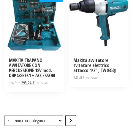
MAKITA TRAPANO
Makita avvitatore
AVVITATORE CON
svitatore elettrico
PERCUSSIONE 18V mod.
attacco 1/2″ , TW0350J
DHP482RFX1 + ACCESSORI
378,20
€
iva inclusa
Il
Il
364,78
€
295,24
€
iva inclusa
prezzo
prezzo
originale
attuale
era:
è:
364,78 €.
295,24 €.
Seleziona
una