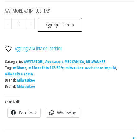
AVVITATORE AD IMPULSI 1/2″
Milwaukee
-
+
Aggiungi al carrello
M18
ONEFHIWF12-
502X
Aggiungi alla lista dei desideri
AVVITATORE
AD
Categorie:
AVVITATORI
,
Avvitatori
,
MECCANICA
,
MILWAUKEE
IMPULSI
Tag:
m18one
,
m18onefhiwf12-502x
,
milwaukee avvitatore impulsi
,
milwaukee roma
1356NM
Brand:
Milwaukee
cod.
Brand:
Milwaukee
4933459727
quantità
Condividi:
Facebook
WhatsApp