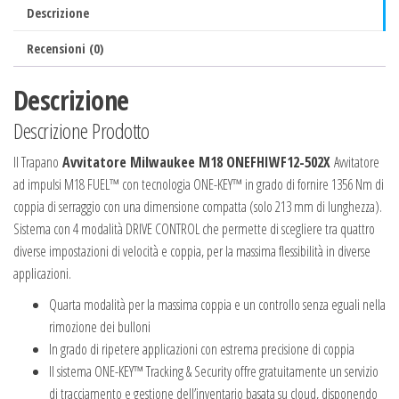
Descrizione
Recensioni (0)
Descrizione
Descrizione Prodotto
Il Trapano
Avvitatore Milwaukee M18 ONEFHIWF12-502X
Avvitatore
ad impulsi M18 FUEL™ con tecnologia ONE-KEY™ in grado di fornire 1356 Nm di
coppia di serraggio con una dimensione compatta (solo 213 mm di lunghezza).
Sistema con 4 modalità DRIVE CONTROL che permette di scegliere tra quattro
diverse impostazioni di velocità e coppia, per la massima flessibilità in diverse
applicazioni.
Quarta modalità per la massima coppia e un controllo senza eguali nella
rimozione dei bulloni
In grado di ripetere applicazioni con estrema precisione di coppia
Il sistema ONE-KEY™ Tracking & Security offre gratuitamente un servizio
di tracciamento e gestione dell’inventario basata su cloud, disponendo