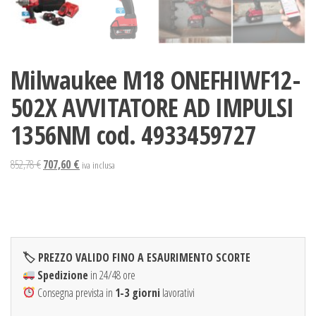
Milwaukee M18 ONEFHIWF12-
502X AVVITATORE AD IMPULSI
1356NM cod. 4933459727
Il
Il
852,78
€
707,60
€
iva inclusa
prezzo
prezzo
originale
attuale
era:
è:
852,78 €.
707,60 €.
🏷 PREZZO VALIDO FINO A ESAURIMENTO SCORTE
Spedizione
in 24/48 ore
Consegna prevista in
1-3 giorni
lavorativi