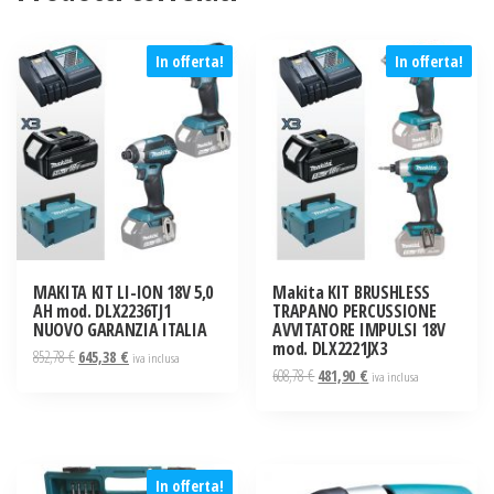
In offerta!
In offerta!
MAKITA KIT LI-ION 18V 5,0
Makita KIT BRUSHLESS
AH mod. DLX2236TJ1
TRAPANO PERCUSSIONE
NUOVO GARANZIA ITALIA
AVVITATORE IMPULSI 18V
mod. DLX2221JX3
Il
Il
852,78
€
645,38
€
iva inclusa
Il
Il
608,78
€
481,90
€
prezzo
prezzo
iva inclusa
prezzo
prezzo
originale
attuale
originale
attuale
era:
è:
era:
è:
852,78 €.
645,38 €.
608,78 €.
481,90 €.
In offerta!