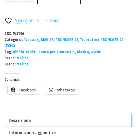
BANCO
UNIVERSALE
PER
Aggiungi alla lista dei desideri
TRONCATRICI
LEGNO
COD:
WST06
mod.
Categorie:
Accessori
,
MAKITA
,
TRONCATRICI
,
Troncatrici
,
TRONCATRICI
LEGNO
WST06
Tag:
0088381442091
,
banco per troncatrici
,
Makita
,
wst06
NUOVO
Brand:
Makita
quantità
Brand:
Makita
Condividi:
Facebook
WhatsApp
Descrizione
Informazioni aggiuntive