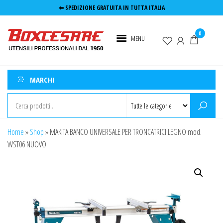
Salta
⬅︎ SPEDIZIONE GRATUITA IN TUTTA ITALIA
e
Boxcesare.it
Utensili e
vai
0
elettroutensili
MENU
Utensileria
al
professionali
contenuto
Roma
MARCHI
Home
»
Shop
»
MAKITA BANCO UNIVERSALE PER TRONCATRICI LEGNO mod.
WST06 NUOVO