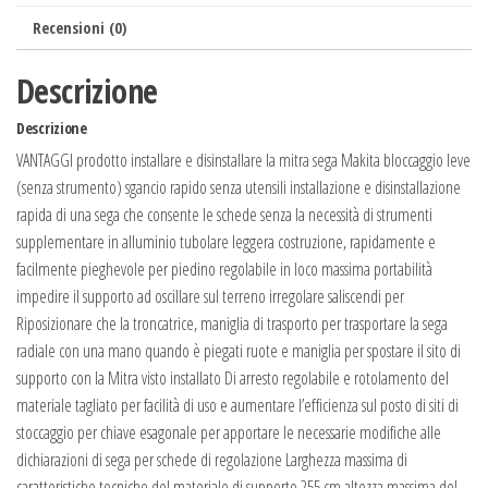
Recensioni (0)
Descrizione
Descrizione
VANTAGGI prodotto installare e disinstallare la mitra sega Makita bloccaggio leve
(senza strumento) sgancio rapido senza utensili installazione e disinstallazione
rapida di una sega che consente le schede senza la necessità di strumenti
supplementare in alluminio tubolare leggera costruzione, rapidamente e
facilmente pieghevole per piedino regolabile in loco massima portabilità
impedire il supporto ad oscillare sul terreno irregolare saliscendi per
Riposizionare che la troncatrice, maniglia di trasporto per trasportare la sega
radiale con una mano quando è piegati ruote e maniglia per spostare il sito di
supporto con la Mitra visto installato Di arresto regolabile e rotolamento del
materiale tagliato per facilità di uso e aumentare l’efficienza sul posto di siti di
stoccaggio per chiave esagonale per apportare le necessarie modifiche alle
dichiarazioni di sega per schede di regolazione Larghezza massima di
caratteristiche tecniche del materiale di supporto 255 cm altezza massima del