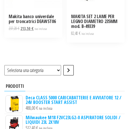
Makita banco univerdale
MAKITA SET 2 LAME PER
per troncatrici DEAWST06
LEGNO DIAMETRO 235MM
mod. B-49339
Il
Il
237,20
€
213,50
€
iva inclusa
82,40
€
prezzo
prezzo
iva inclusa
originale
attuale
era:
è:
237,20 €.
213,50 €.
Seleziona
una
categoria
PRODOTTI
Deca CLASS 5000 CARICABATTERIE E AVVIATORE 12 /
24V BOOSTER START ASSIST
488,00
€
iva inclusa
Milwaukee M18 F2VC23LG2-0 ASPIRATORE SOLIDI /
LIQUIDI 23L 2X18V
512,40
€
iva inclusa