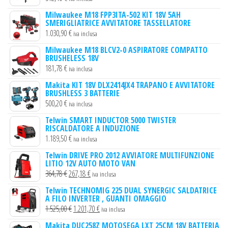
Milwaukee M18 FPP3ITA-502 KIT 18V 5AH
SMERIGLIATRICE AVVITATORE TASSELLATORE
1.030,90
€
iva inclusa
Milwaukee M18 BLCV2-0 ASPIRATORE COMPATTO
BRUSHELESS 18V
181,78
€
iva inclusa
Makita KIT 18V DLX2414JX4 TRAPANO E AVVITATORE
BRUSHLESS 3 BATTERIE
500,20
€
iva inclusa
Telwin SMART INDUCTOR 5000 TWISTER
RISCALDATORE A INDUZIONE
1.189,50
€
iva inclusa
Telwin DRIVE PRO 2012 AVVIATORE MULTIFUNZIONE
LITIO 12V AUTO MOTO VAN
Il
Il
364,78
€
267,18
€
iva inclusa
prezzo
prezzo
Telwin TECHNOMIG 225 DUAL SYNERGIC SALDATRICE
A FILO INVERTER , GUANTI OMAGGIO
originale
attuale
Il
Il
1.525,00
€
1.201,70
€
iva inclusa
era:
è:
prezzo
prezzo
364,78 €.
267,18 €.
Makita DUC258Z MOTOSEGA LXT 25CM 18V BATTERIA