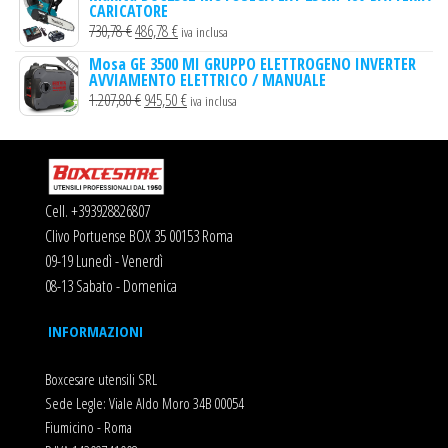
CARICATORE
originale
attuale
Il
Il
730,78
€
486,78
€
iva inclusa
era:
è:
prezzo
prezzo
1.525,00 €.
1.201,70 €.
Mosa GE 3500 MI GRUPPO ELETTROGENO INVERTER
AVVIAMENTO ELETTRICO / MANUALE
originale
attuale
Il
Il
1.207,80
€
945,50
€
iva inclusa
era:
è:
prezzo
prezzo
730,78 €.
486,78 €.
originale
attuale
era:
è:
1.207,80 €.
945,50 €.
Cell. +393928826807
Clivo Portuense BOX 35 00153 Roma
09-19 Lunedì - Venerdì
08-13 Sabato - Domenica
INFORMAZIONI
Boxcesare utensili SRL
Sede Legle: Viale Aldo Moro 34B 00054
Fiumicino - Roma