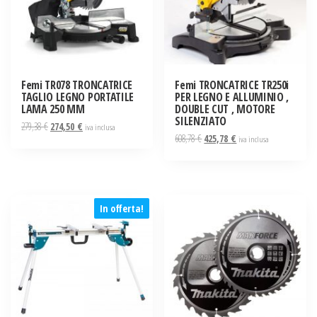
Femi TR078 TRONCATRICE
Femi TRONCATRICE TR250i
TAGLIO LEGNO PORTATILE
PER LEGNO E ALLUMINIO ,
LAMA 250 MM
DOUBLE CUT , MOTORE
SILENZIATO
Il
Il
279,38
€
274,50
€
iva inclusa
Il
Il
608,78
€
425,78
€
prezzo
prezzo
iva inclusa
prezzo
prezzo
originale
attuale
originale
attuale
era:
è:
era:
è:
279,38 €.
274,50 €.
608,78 €.
425,78 €.
In offerta!